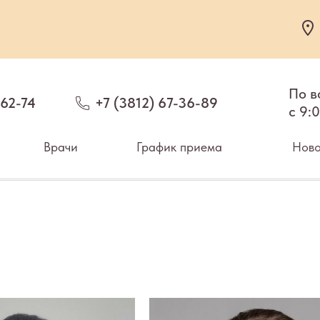
По в
-62-74
+7 (3812) 67-36-89
c 9:
Врачи
График приема
Ново