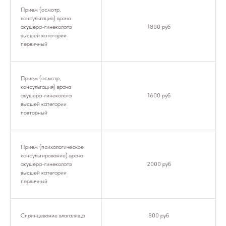
Прием (осмотр,
консультация) врача
акушера-гинеколога
1800 руб
высшей категории
первичный
Прием (осмотр,
консультация) врача
акушера-гинеколога
1600 руб
высшей категории
повторный
Прием (психологическое
консультирование) врача
акушера-гинеколога
2000 руб
высшей категории
первичный
Спринцевание влагалища
800 руб