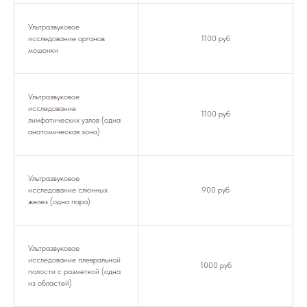
Ультразвуковое
исследование органов
1100 руб
мошонки
Ультразвуковое
исследование
1100 руб
лимфатических узлов (одна
анатомическая зона)
Ультразвуковое
исследование слюнных
900 руб
желез (одна пара)
Ультразвуковое
исследование плевральной
1000 руб
полости с разметкой (одна
из областей)