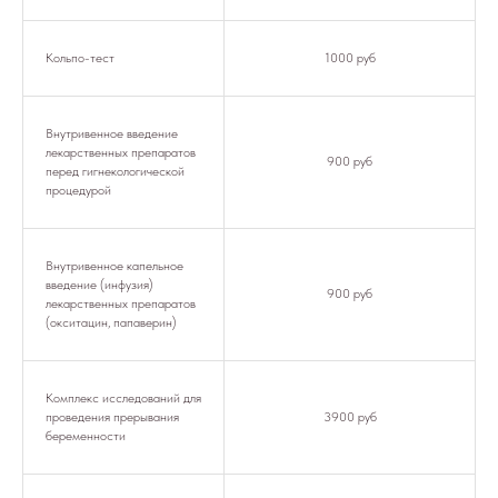
Кольпо-тест
1000 руб
Внутривенное введение
лекарственных препаратов
900 руб
перед гигнекологической
процедурой
Внутривенное капельное
введение (инфузия)
900 руб
лекарственных препаратов
(окситацин, папаверин)
Комплекс исследований для
проведения прерывания
3900 руб
беременности