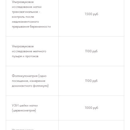
Ультразвуковое
исследование матки
трансвагинальное -
1500 руб
контроль после
медикаментозного
прерывания беременности
Ультразвуковое
исследование желчного
1100 руб
пузыря и протоков
Фолликулометрия (одно
посещение, измерение
1100 руб
доминантного фолликула)
УЗИ шейки матки
1000 руб
(цервикометрия)