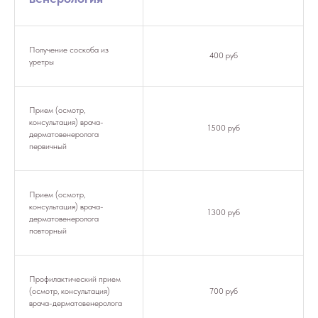
Получение соскоба из
400 руб
уретры
Прием (осмотр,
консультация) врача-
1500 руб
дерматовенеролога
первичный
Прием (осмотр,
консультация) врача-
1300 руб
дерматовенеролога
повторный
Профилактический прием
(осмотр, консультация)
700 руб
врача-дерматовенеролога