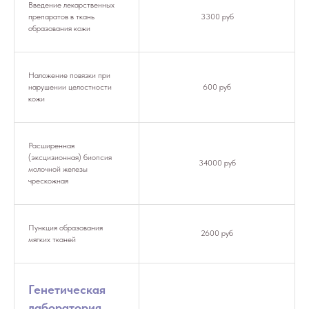
Введение лекарственных
препаратов в ткань
3300 руб
образования кожи
Наложение повязки при
нарушении целостности
600 руб
кожи
Расширенная
(эксцизионная) биопсия
34000 руб
молочной железы
чрескожная
Пункция образования
2600 руб
мягких тканей
Генетическая
лаборатория