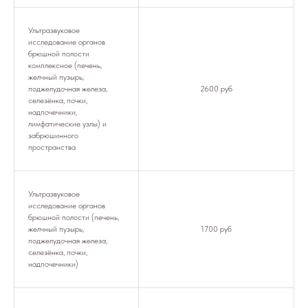
Ультразвуковое
исследование органов
брюшной полости
комплексное (печень,
желчный пузырь,
поджелудочная железа,
2600 руб
селезёнка, почки,
надпочечники,
лимфатические узлы) и
забрюшинного
пространства
Ультразвуковое
исследование органов
брюшной полости (печень,
желчный пузырь,
1700 руб
поджелудочная железа,
селезёнка, почки,
надпочечники)