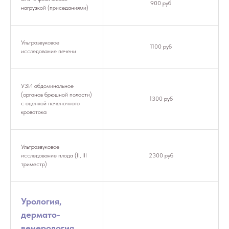
900 руб
нагрузкой (приседаниями)
Ультразвуковое
1100 руб
исследование печени
УЗИ абдоминальное
(органов брюшной полости)
1300 руб
с оценкой печеночного
кровотока
Ультразвуковое
исследование плода (II, III
2300 руб
триместр)
Урология,
дермато-
венерология