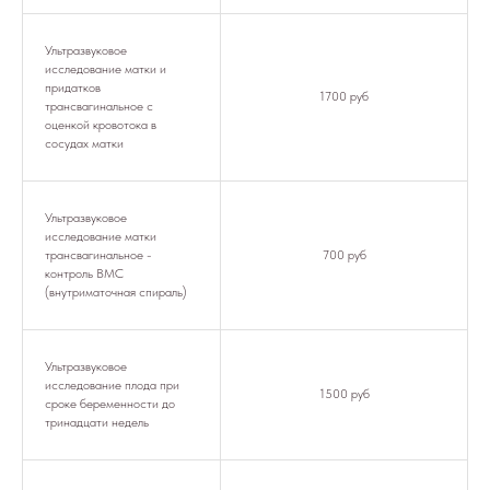
Ультразвуковое
исследование матки и
придатков
1700 руб
трансвагинальное с
оценкой кровотока в
сосудах матки
Ультразвуковое
исследование матки
трансвагинальное -
700 руб
контроль ВМС
(внутриматочная спираль)
Ультразвуковое
исследование плода при
1500 руб
сроке беременности до
тринадцати недель