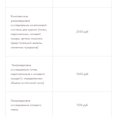
Комплексное
ультразвуковое
исследование мочеполовой
системы для мужчин (почки,
2500 руб
надпочечники, мочевой
пузырь, органы мошонки,
предстательной железы,
семенных пузырьков)
Ультразвуковое
исследование почек,
надпочечников и мочевого
1600 руб
пузыря (с определением
объёма остаточной мочи)
Ультразвуковое
исследование полового
1100 руб
члена