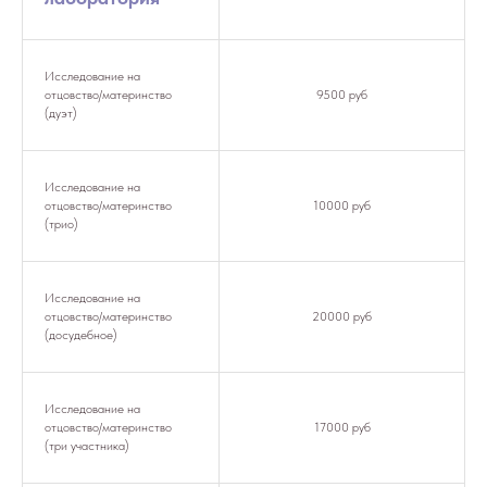
Исследование на
отцовство/материнство
9500 руб
(дуэт)
Исследование на
отцовство/материнство
10000 руб
(трио)
Исследование на
отцовство/материнство
20000 руб
(досудебное)
Исследование на
отцовство/материнство
17000 руб
(три участника)