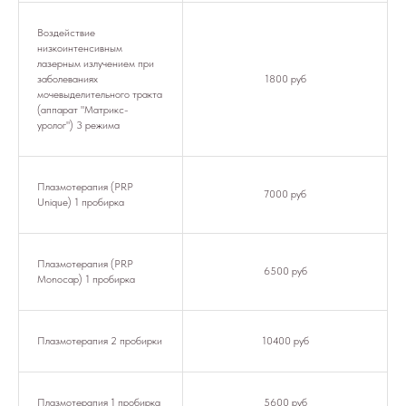
Воздействие
низкоинтенсивным
лазерным излучением при
заболеваниях
1800 руб
мочевыделительного тракта
(аппарат "Матрикс-
уролог") 3 режима
Плазмотерапия (PRP
7000 руб
Unique) 1 пробирка
Плазмотерапия (PRP
6500 руб
Monocap) 1 пробирка
Плазмотерапия 2 пробирки
10400 руб
Плазмотерапия 1 пробирка
5600 руб