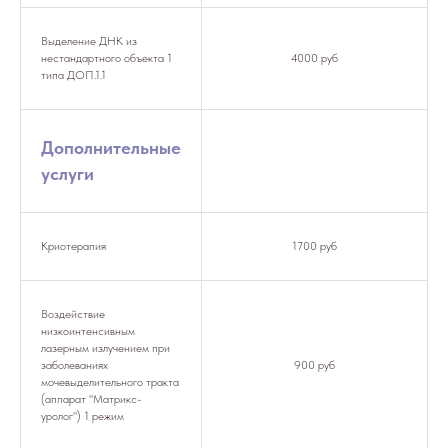
Выделение ДНК из
нестандартного объекта 1
4000 руб
типа ДОП.1.1
Дополнительные
услуги
Криотерапия
1700 руб
Воздействие
низкоинтенсивным
лазерным излучением при
заболеваниях
900 руб
мочевыделительного тракта
(аппарат "Матрикс-
уролог") 1 режим