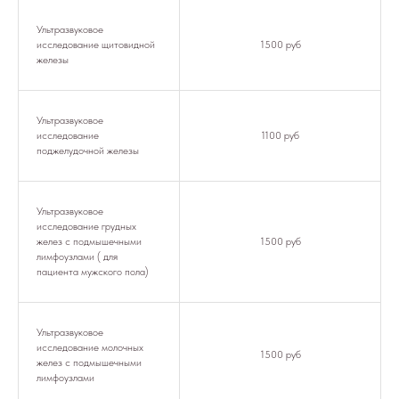
Ультразвуковое
исследование щитовидной
1500 руб
железы
Ультразвуковое
исследование
1100 руб
поджелудочной железы
Ультразвуковое
исследование грудных
желез с подмышечными
1500 руб
лимфоузлами ( для
пациента мужского пола)
Ультразвуковое
исследование молочных
1500 руб
желез с подмышечными
лимфоузлами