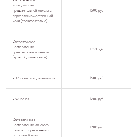
Ультразвуковое
исследование
предстательной железы с
1600 руб
определением остаточной
мочи (трансректально)
Ультразвуковое
исследование
1700 руб
предстательной железы
(трансабдоминальное)
УЗИ почек и надпочечников
1600 руб
УЗИ почек
1200 руб
Ультразвуковое
исследование мочевого
1200 руб
пузыря с определением
остаточной мочи