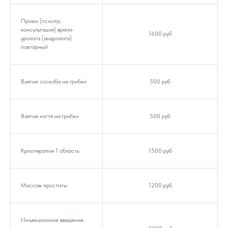
Прием (осмотр,
консультация) врача-
1600 руб
уролога (андролога)
повторный
Взятие соскоба на грибки
500 руб
Взятие ногтя на грибки
500 руб
Криотерапия 1 область
1500 руб
Массаж простаты
1200 руб
Инъекционное введение