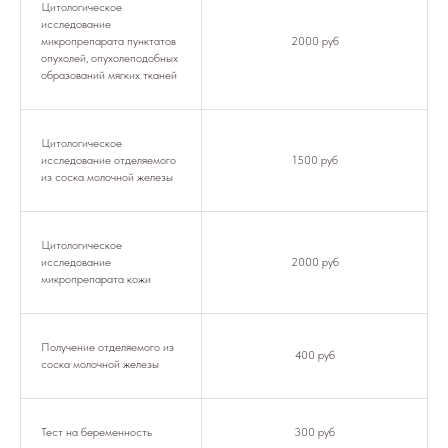
Цитологическое
исследование
микропрепарата пунктатов
2000 руб
опухолей, опухолеподобных
образований мягких тканей
Цитологическое
исследование отделяемого
1500 руб
из соска молочной железы
Цитологическое
исследование
2000 руб
микропрепарата кожи
Получение отделяемого из
400 руб
соска молочной железы
Тест на беременность
300 руб