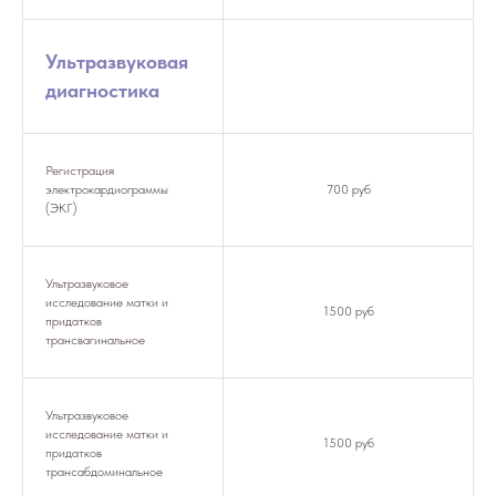
Ультразвуковая
диагностика
Регистрация
электрокардиограммы
700 руб
(ЭКГ)
Ультразвуковое
исследование матки и
1500 руб
придатков
трансвагинальное
Ультразвуковое
исследование матки и
1500 руб
придатков
трансабдоминальное