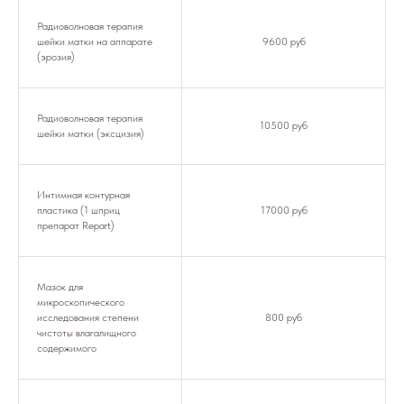
Радиоволновая терапия
шейки матки на аппарате
9600 руб
(эрозия)
Радиоволновая терапия
10500 руб
шейки матки (эксцизия)
Интимная контурная
пластика (1 шприц
17000 руб
препарат Repart)
Мазок для
микроскопического
исследования степени
800 руб
чистоты влагалищного
содержимого