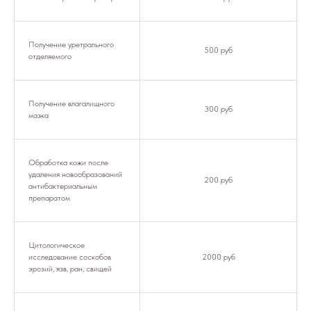
Получение уретрального
500 руб
отделяемого
Получение влагалищного
300 руб
мазка
Обработка кожи после
удаления новообразований
200 руб
антибактериальным
препаратом
Цитологическое
исследование соскобов
2000 руб
эрозий, язв, ран, свищей