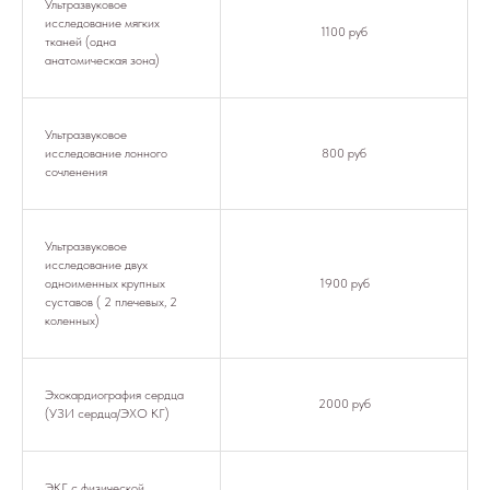
Ультразвуковое
исследование мягких
1100 руб
тканей (одна
анатомическая зона)
Ультразвуковое
исследование лонного
800 руб
сочленения
Ультразвуковое
исследование двух
одноименных крупных
1900 руб
суставов ( 2 плечевых, 2
коленных)
Эхокардиография сердца
2000 руб
(УЗИ сердца/ЭХО КГ)
ЭКГ с физической