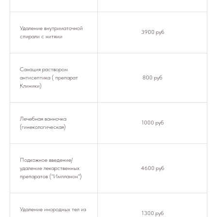
Удаление внутриматочной
3900 руб
спирали с нитями
Санация раствором
антисептика ( препарат
800 руб
Клиники)
Лечебная ванночка
1000 руб
(гинекологическая)
Подкожное введение/
удаление лекарственных
4600 руб
препаратов ("Импланон")
Удаление инородных тел из
1300 руб