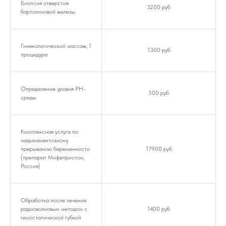
Биопсия отверстия
3200 руб
бартолиновой железы
Гинекологический массаж, 1
1300 руб
процедура
Определение уровня РН-
500 руб
среды
Комплексная услуга по
медикаментозному
прерыванию беременности
17900 руб
(препарат Мифепристон,
Россия)
Обработка после лечения
радиоволновым методом с
1400 руб
гемостатической губкой