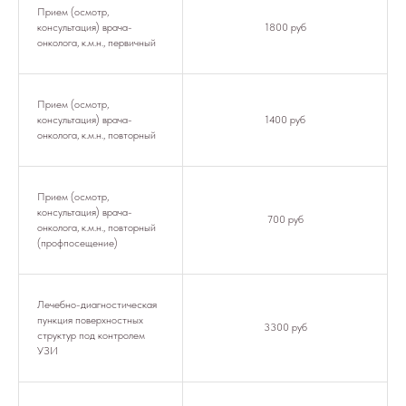
Прием (осмотр,
консультация) врача-
1800 руб
онколога, к.м.н., первичный
Прием (осмотр,
консультация) врача-
1400 руб
онколога, к.м.н., повторный
Прием (осмотр,
консультация) врача-
700 руб
онколога, к.м.н., повторный
(профпосещение)
Лечебно-диагностическая
пункция поверхностных
3300 руб
структур под контролем
УЗИ