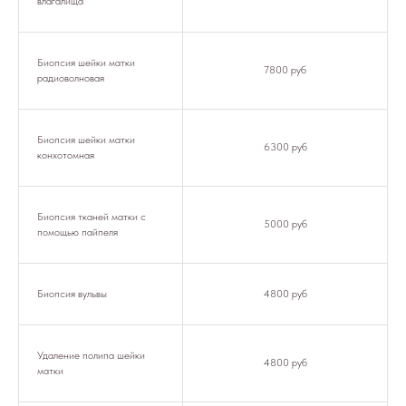
влагалища
Биопсия шейки матки
7800 руб
радиоволновая
Биопсия шейки матки
6300 руб
конхотомная
Биопсия тканей матки с
5000 руб
помощью пайпеля
Биопсия вульвы
4800 руб
Удаление полипа шейки
4800 руб
матки