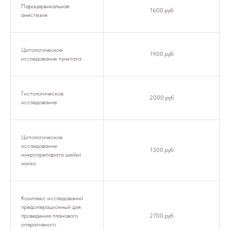
Парацервикальная
1600 руб
анестезия
Цитологическое
1900 руб
исследование пунктата
Гистологическое
2000 руб
исследование
Цитологическое
исследование
1300 руб
микропрепарата шейки
матки
Комплекс исследований
предоперационный для
проведения планового
2700 руб
оперативного