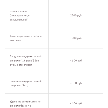
Кольпоскопия
(расширенная, с
2700 руб
визуализацией)
Тампонирование лечебное
1000 руб
влагалища
Введение внутриматочной
спирали ("Мирена") без
4600 руб
стоимости спирали
Введение внутриматочной
4300 руб
спирали (ВМС)
Удаление внутриматочной
4600 руб
спирали без нитей