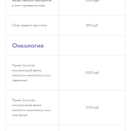
лекарственных препаратов
2000 руб
в очаг поражения кожи
Сбор секрета простаты
800 руб
Онкология
Прием (осмотр,
консультация) врача
2000 руб
онколога-маммолога, к.м.н.,
первичный
Прием (осмотр,
консультация) врача
1600 руб
онколога-маммолога, к.м.н.,
повторный